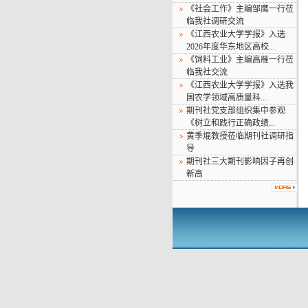
《社会工作》主编邹鹰一行莅
临我社调研交流
《江西农业大学学报》入选
2026年度华东地区高校...
《饲料工业》主编高雁一行莅
临我社交流
《江西农业大学学报》入选我
国农学领域高质量科...
期刊社党支部组织集中参观
《树立和践行正确政绩...
黄季焜教授莅临期刊社调研指
导
期刊社三大期刊影响因子再创
新高