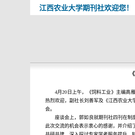
江西农业大学期刊社欢迎您！
《
4
月
20
日上午，《
饲料工业
》主编
高
热烈欢迎，副社长刘善军及
《江西农业大
会。
座谈会上，郭如良就
期刊社四
刊在制
此次交流的机会表示衷心的感谢，并介绍
共研共建、深入探讨
专家学者服务提升、