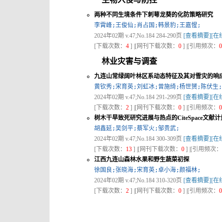
两种不同生境条件下刺萼龙葵的化防策略研究
李霄峰;王俊仙;肖占国;韩景豹;王嘉惺;
2024年02期 v.47;No.184 284-290页
[查看摘要]
[在
[下载次数：
4
] |[网刊下载次数：
0
] |[引用频次：
0
林业灾害与调查
九连山常绿阔叶林区系动态特征及其对雪灾的响
黄钦秀;宋育英;刘虹冰;曾施绮;杨世赟;陈伏生;
2024年02期 v.47;No.184 291-299页
[查看摘要]
[在
[下载次数：
2
] |[网刊下载次数：
0
] |[引用频次：
0
树木干旱致死研究进展与热点的CiteSpace文献
胡鑫延;吴剑平;蔡军火;邹贵武;
2024年02期 v.47;No.184 300-309页
[查看摘要]
[在
[下载次数：
13
] |[网刊下载次数：
0
] |[引用频次：
江西九连山森林水果和野生蔬菜初探
徐国良;张晓海;宋育英;卓小海;颜福林;
2024年02期 v.47;No.184 310-320页
[查看摘要]
[在
[下载次数：
2
] |[网刊下载次数：
0
] |[引用频次：
0