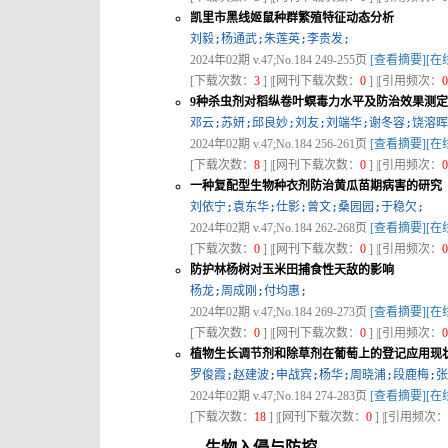
凯里市黑线姬鼠种群繁殖特征动态分析
刘毅;杨通武;朱莲英;李贵发;
2024年02期 v.47;No.184 249-255页
[查看摘要]
[在
[下载次数：
3
] |[网刊下载次数：
0
] |[引用频次：
0
9种杀虫剂对稻纵卷叶螟毒力水平及防治效果测定
邓云;苏妍;邱良妙;刘友;刘端华;谢冬容;饶溶晖
2024年02期 v.47;No.184 256-261页
[查看摘要]
[在
[下载次数：
8
] |[网刊下载次数：
0
] |[引用频次：
0
一种复配型生物种衣剂防治黄瓜苗期病害的研究
刘依宁;袁东华;仕影;曾文;桑园园;于稳欠;
2024年02期 v.47;No.184 262-268页
[查看摘要]
[在
[下载次数：
0
] |[网刊下载次数：
0
] |[引用频次：
0
防护林杨树对玉米田捕食性天敌的影响
杨龙;周成刚;付均惠;
2024年02期 v.47;No.184 269-273页
[查看摘要]
[在
[下载次数：
0
] |[网刊下载次数：
0
] |[引用频次：
0
植物生长调节剂和除草剂在葡萄上的登记应用现
罗俊霞;赵建波;申战宾;杨华;周晓浦;段鹿梅;张
2024年02期 v.47;No.184 274-283页
[查看摘要]
[在
[下载次数：
18
] |[网刊下载次数：
0
] |[引用频次：
生物入侵与防控