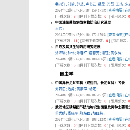
裴洲洋;刘瑜;郭丛;卢书云;魏星;冯慧;王杰;朱
2024年02期 v.47;No.184 159-171页
[查看摘要]
[在
[下载次数：
8
] |[网刊下载次数：
0
] |[引用频次：
0
中国油菜菌核病微生物防治研究进展
王伟;
2024年02期 v.47;No.184 172-179页
[查看摘要]
[在
[下载次数：
11
] |[网刊下载次数：
0
] |[引用频次：
白蚁及其共生物药用研究进展
涂泽琳;钟伟;朱春红;唐春芳;谢珏;黄永福;
2024年02期 v.47;No.184 180-186页
[查看摘要]
[在
[下载次数：
6
] |[网刊下载次数：
0
] |[引用频次：
0
昆虫学
中国异长足虻亚科（双翅目，长足虻科）名录
刘若思;边勇;黄素萍;杨定;
2024年02期 v.47;No.184 187-197页
[查看摘要]
[在
[下载次数：
0
] |[网刊下载次数：
0
] |[引用频次：
0
武汉地区砂梨园节肢动物识别图谱及两种主要发
董秀娟;杨晓平;张靖国;胡红菊;
2024年02期 v.47;No.184 198-212页
[查看摘要]
[在
[下载次数：
0
] |[网刊下载次数：
0
] |[引用频次：
0