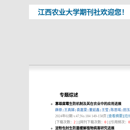
江西农业大学期刊社欢迎您！
专题综述
寡雄腐霉生防机制及其在农业中的应用进展
薛原;王真娣;袁嘉雯;董延鑫;王莹;陈思瑶;田玉
2024年02期 v.47;No.184 149-158页
[查看摘要]
[在
[下载次数：
2
] |[网刊下载次数：
0
] |[引用频次：
0
淀粉包封生防菌缓解植物病害研究进展