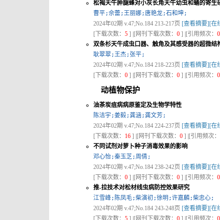
松褐天牛肿腿蜂对小灰长角天牛幼虫和蛹的寄生
曹平;佘蕾;王丽娜;唐艳龙;石和坤;
2024年02期 v.47;No.184 213-217页
[查看摘要]
[在
[下载次数：
5
] |[网刊下载次数：
0
] |[引用频次：
0
双条杉天牛成虫口器、触角及其感受器的超微结
耿翠翠;王杰;张平;
2024年02期 v.47;No.184 218-223页
[查看摘要]
[在
[下载次数：
0
] |[网刊下载次数：
0
] |[引用频次：
0
动植物保护
油茶炭疽病病原鉴定及生物学特性
陈洁宇;姜毅;龚涵;龚文芳;
2024年02期 v.47;No.184 224-237页
[查看摘要]
[在
[下载次数：
16
] |[网刊下载次数：
0
] |[引用频次：
不同试剂对萝卜种子消毒效果的影响
邓心怡;秦玉芝;周倩;
2024年02期 v.47;No.184 238-242页
[查看摘要]
[在
[下载次数：
0
] |[网刊下载次数：
0
] |[引用频次：
0
推-拉技术对松材线虫病防控效果研究
江雪峰;陈凤毛;柴演初;徐明;许嘉麟;柴忠心;
2024年02期 v.47;No.184 243-248页
[查看摘要]
[在
[下载次数：
5
] |[网刊下载次数：
0
] |[引用频次：
0