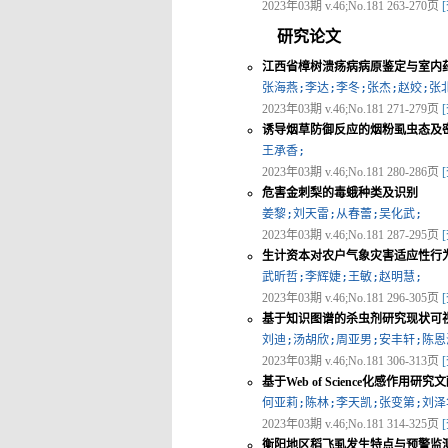
2023年03期 v.46;No.181 263-270页
研究论文
江西省樟树溃疡病病原鉴定与室内
张海燕;李达;李冬;张杰;赵姣;张
2023年03期 v.46;No.181 271-279页
诱导烟草防御反应的烟粉虱虫态及
王承香;
2023年03期 v.46;No.181 280-286页
危害金刺梨的毒蛾种类及识别
姜黎;刘天雷;从春蕾;吴化武;
2023年03期 v.46;No.181 287-295页
生计资本对农户气象灾害适应性行
武昕哲;李辉婕;王敏;赵明慧;
2023年03期 v.46;No.181 296-305页
基于知识图谱的杀虫剂研究现状可
刘迪;汤胡欣;周亚男;安丰轩;陈恩
2023年03期 v.46;No.181 306-313页
基于Web of Science化感作用研
何亚莉;陈林;李天凯;张变第;刘泽
2023年03期 v.46;No.181 314-325页
衡阳地区稻飞虱发生特点与预警监