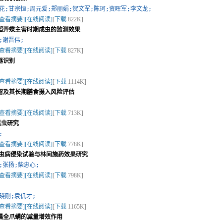
花;甘宗恒;周元爱;郑丽娟;贺文军;陈珂;资晖军;李文龙;
[查看摘要]
[在线阅读]
[
下载
822K]
稻弄蝶主害时期成虫的监测效果
;谢晋伟;
[查看摘要]
[在线阅读]
[
下载
827K]
器识别
[查看摘要]
[在线阅读]
[
下载
1114K]
留及其长期膳食摄入风险评估
[查看摘要]
[在线阅读]
[
下载
713K]
昆虫研究
;
[查看摘要]
[在线阅读]
[
下载
778K]
线虫病侵染试验与林间施药效果研究
;张扬;柴忠心;
[查看摘要]
[在线阅读]
[
下载
798K]
晓刚;袁仉才;
[查看摘要]
[在线阅读]
[
下载
1165K]
橘全爪螨的减量增效作用