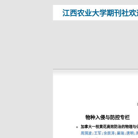
江西农业大学期刊社欢
物种入侵与防控专栏
加拿大一枝黄花高效防治的物理与
周漪波;王军;余辰涛;巢瑞;唐明;