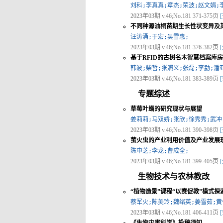
刘科;李真真;章杰;荣波;赵文娟;
2023年03期 v.46;No.181 371-375页
不同种源油桐苗期生长性状变异及
汪涛涌;于宏;吴雪惠;
2023年03期 v.46;No.181 376-382页
基于RFID的古树名木智慧档案库
韩波;柴哲;张照义;张磊;李勐;潘
2023年03期 v.46;No.181 383-389页
专题综述
草莓叶螨的研究现状与展望
姜莉莉;马双娇;张欣;徐秀秀;武冲
2023年03期 v.46;No.181 390-398页
萤火虫的产业利用价值及产业发展
陈申芝;李龙;曹成全;
2023年03期 v.46;No.181 399-405页
生物技术与农林教改
“植物造景”课程“以赛促教”模式探
蔡军火;陈美玲;魏绪英;姜雪茹;黄
2023年03期 v.46;No.181 406-411页