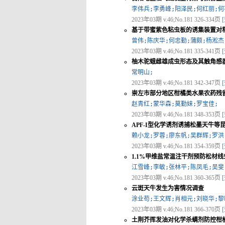
李伟兵;李勇峰;阳泽民;何红丽;何
2023年03期 v.46;No.181 326-334页
基于带蜜紫色粘虫板的诱集装置对
曾伟;陈庆华;何忠勤;蒲颇;杨淞杰
2023年03期 v.46;No.181 335-341页
柚木驼蛾雌雄成虫形态及其触角感
常明山;
2023年03期 v.46;No.181 342-347页
崇左市部分地区柑橘类水果农药残
赵青红;蒙华森;莫勤妹;罗宝佳;
2023年03期 v.46;No.181 348-353页
APF-I型化学诱剂诱捕松墨天牛等
赖小龙;罗蓉;廖东帆;吴群辉;罗洪
2023年03期 v.46;No.181 354-359页
1.1%甲维盐常温注干剂预防松材
江雪峰;李敏;张林平;陈凤毛;吴斐
2023年03期 v.46;No.181 360-365页
云斑天牛发生为害情况调查
涂业苟;王文辉;肖相元;刘晓华;黎
2023年03期 v.46;No.181 366-370页
土荆芥挥发油对化学杀螨剂防控柑