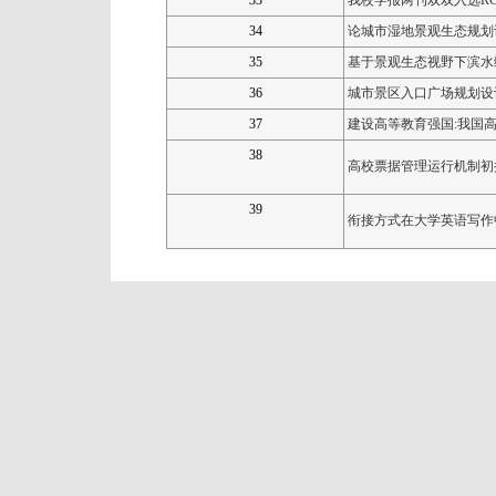
33
我校学报两刊双双入选
R
34
论城市湿地景观生态规划
35
基于景观生态视野下滨水
36
城市景区入口广场规划设
37
建设高等教育强国
:
我国
38
高校票据管理运行机制初
39
衔接方式在大学英语写作