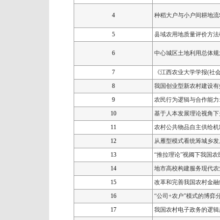
4
种稻大户与小户间耕地流
5
县域农用地质量评价方法
6
中心城区土地利用总体规
7
《江西农业大学学报
(
社
8
我国创业型新农村建设有
9
农民行为逻辑与合作能力
10
基于人本发展理论视角下
11
农村公共物品自主供给机
12
从雁型模式看统筹城乡发
13
“
推拉理论
”
视阈下我国农
14
地市高校构建服务现代农
15
改
革和完善我国农村金融
16
“
公司
+
农户
”
模式的博弈
17
我国农村电子政务的逻辑