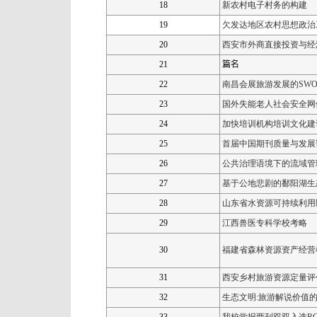
18
新农村电子村务的构
建
19
欠发达地区农村思想政治
20
西安市外商直接投资与经
21
篇名
22
南昌会展旅游发展的
SWO
23
国外失能老人社会安全网
24
加快培训机构培训文化建
25
首届中国期刊质量与发展
26
公共治理语境下的流域管
27
基于公地悲剧的鄱阳湖生
28
山东省水资源可持续利用
29
江西兽医专科学校考略
30
福建省森林资源资产经营
31
西安乡村旅游资源定量评
32
生态文明
:
旅游解说价值