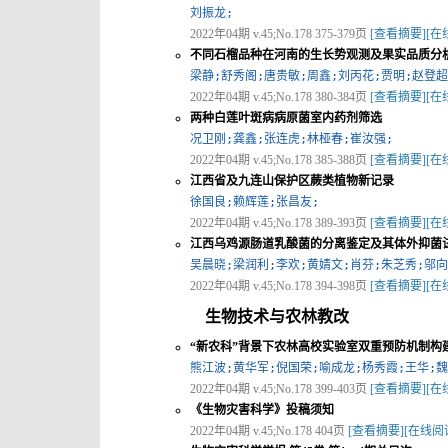
刘振龙;
2022年04期 v.45;No.178 375-379页
[查看摘要]
[在
不同石榴品种在河南的生长势观测及果实品质分
梁静;舒秀阁;唐贵敏;周鑫;刘丙花;贾明;赵登超
2022年04期 v.45;No.178 380-384页
[查看摘要]
[在
两种白莲叶斑病病原菌室内药剂筛选
况卫刚;龚鑫;张连虎;林桠春;崔汝强;
2022年04期 v.45;No.178 385-388页
[查看摘要]
[在
江西省及九连山保护区蕨类植物新记录
徐国良;赖辉莲;张昌友;
2022年04期 v.45;No.178 389-393页
[查看摘要]
[在
江西乌鸡源肠道乳酸菌的分离鉴定及其体外抑菌
吴晨晓;梁润利;李欢;黄婧文;肖芬;朱芝秀;邬向
2022年04期 v.45;No.178 394-398页
[查看摘要]
[在
生物技术与农林教改
“新农科”背景下农林高校实验室双重预防机制构
熊江波;黄华军;倪国荣;喻成龙;杨秀霞;王华;魏
2022年04期 v.45;No.178 399-403页
[查看摘要]
[在
《生物灾害科学》投稿须知
2022年04期 v.45;No.178 404页
[查看摘要]
[在线阅