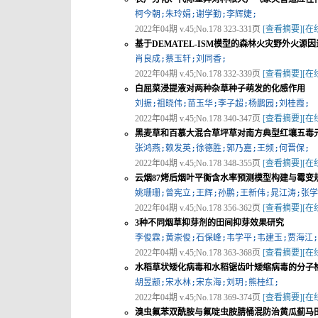
柯今朝;朱玲娟;谢学勤;李辉婕;
2022年04期 v.45;No.178 323-331页
[查看摘要]
[在
基于DEMATEL-ISM模型的森林火灾野外火
肖良成;蔡玉轩;刘同香;
2022年04期 v.45;No.178 332-339页
[查看摘要]
[在
白屈菜浸提液对两种杂草种子萌发的化感作用
刘振;祖晓伟;苗玉华;李子超;杨鹏园;刘桂霞;
2022年04期 v.45;No.178 340-347页
[查看摘要]
[在
黑麦草和百慕大混合草坪草对南方典型红壤五毒
张鸿燕;赖发英;徐德胜;郭乃嘉;王频;何晋保;
2022年04期 v.45;No.178 348-355页
[查看摘要]
[在
云烟87烤后烟叶平衡含水率预测模型构建与霉变
姚珊珊;曾宪立;王辉;孙鹏;王新伟;晁江涛;张学
2022年04期 v.45;No.178 356-362页
[查看摘要]
[在
3种不同烟草抑芽剂的田间抑芽效果研究
李俊霖;黄崇俊;石保峰;韦学平;韦建玉;贾海江;
2022年04期 v.45;No.178 363-368页
[查看摘要]
[在
水稻草状矮化病毒和水稻锯齿叶矮缩病毒的分子
胡昱颛;宋水林;宋东海;刘玥;熊桂红;
2022年04期 v.45;No.178 369-374页
[查看摘要]
[在
溴虫氟苯双酰胺与氟啶虫胺腈桶混防治黄瓜蓟马