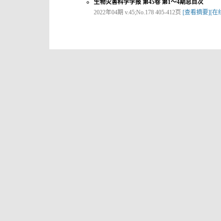
生物灾害科学学报 第45卷 第1～4期总目次
2022年04期 v.45;No.178 405-412页
[查看摘要]
[在