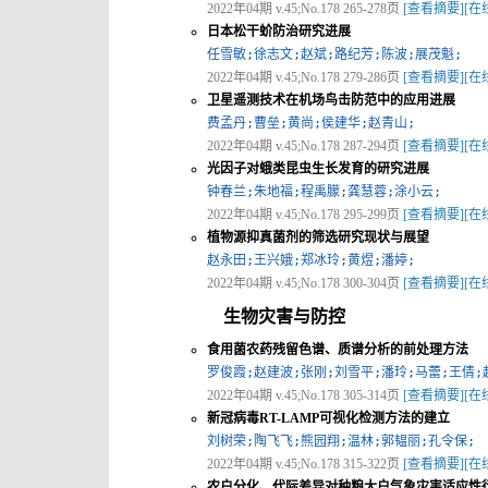
2022年04期 v.45;No.178 265-278页
[查看摘要]
[在
日本松干蚧防治研究进展
任雪敏;徐志文;赵斌;路纪芳;陈波;展茂魁;
2022年04期 v.45;No.178 279-286页
[查看摘要]
[在
卫星遥测技术在机场鸟击防范中的应用进展
费孟丹;曹垒;黄尚;侯建华;赵青山;
2022年04期 v.45;No.178 287-294页
[查看摘要]
[在
光因子对蛾类昆虫生长发育的研究进展
钟春兰;朱地福;程禹朦;龚慧蓉;涂小云;
2022年04期 v.45;No.178 295-299页
[查看摘要]
[在
植物源抑真菌剂的筛选研究现状与展望
赵永田;王兴娥;郑冰玲;黄煜;潘婷;
2022年04期 v.45;No.178 300-304页
[查看摘要]
[在
生物灾害与防控
食用菌农药残留色谱、质谱分析的前处理方法
罗俊霞;赵建波;张刚;刘雪平;潘玲;马蕾;王倩;
2022年04期 v.45;No.178 305-314页
[查看摘要]
[在
新冠病毒RT-LAMP可视化检测方法的建立
刘树荣;陶飞飞;熊园翔;温林;郭韫丽;孔令保;
2022年04期 v.45;No.178 315-322页
[查看摘要]
[在
农户分化、代际差异对种粮大户气象灾害适应性