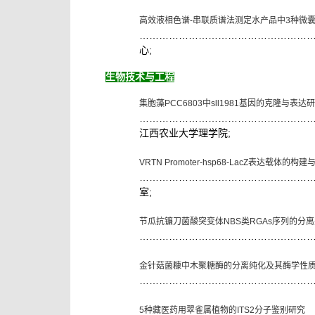
高效液相色谱
-
串联质谱法测定水产品中
3
种微
……………………………………………
;
心
生物技术与工程
集胞藻
PCC6803
中
sll1981
基因的克隆与表达研
……………………………………………
;
江西农业大学理学院
VRTN Promoter-hsp68-LacZ
表达载体的构建
……………………………………………
;
室
节瓜抗镰刀菌酸突变体
NBS
类
RGAs
序列的分离
……………………………………………
金针菇菌糠中木聚糖酶的分离纯化及其酶学性
……………………………………………
5
种藏医药用翠雀属植物的
ITS2
分子鉴别研究